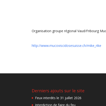
Organisation groupe régional Vaud/Fribourg Muc
http://www.mucoviscidosesuisse.ch/mike_rike
Derniers ajouts sur le site
Feux interdits le 31 juillet 2026
Interdiction de faire du feu